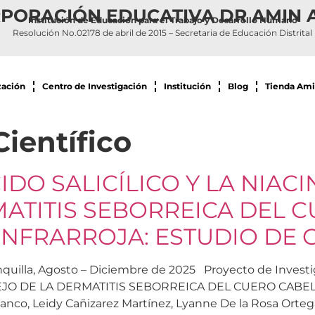
PORACIÓN EDUCATIVA DR AMIN 
Institución de Educación para el Trabajo y Desarrollo Humano
Resolución No.02178 de abril de 2015 – Secretaria de Educación Distrital
zación
Centro de Investigación
Institución
Blog
Tienda Ami
Científico
IDO SALICÍLICO Y LA NIAC
ATITIS SEBORREICA DEL 
INFRARROJA: ESTUDIO DE 
arranquilla, Agosto – Diciembre de 2025 Proyecto de In
NEJO DE LA DERMATITIS SEBORREICA DEL CUERO CAB
, Leidy Cañizarez Martínez, Lyanne De la Rosa Ortega