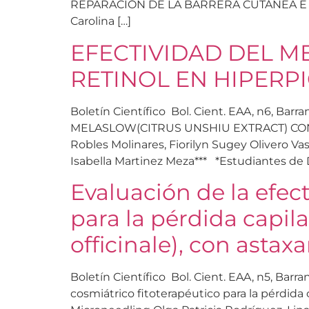
REPARACIÓN DE LA BARRERA CUTÁNEA E 
Carolina […]
EFECTIVIDAD DEL M
RETINOL EN HIPERP
Boletín Científico Bol. Cient. EAA, n6, Ba
MELASLOW(CITRUS UNSHIU EXTRACT) CON RE
Robles Molinares, Fiorilyn Sugey Olivero Va
Isabella Martinez Meza*** *Estudiantes de
Evaluación de la efec
para la pérdida capila
officinale), con asta
Boletín Científico Bol. Cient. EAA, n5, Barr
cosmiátrico fitoterapéutico para la pérdida 