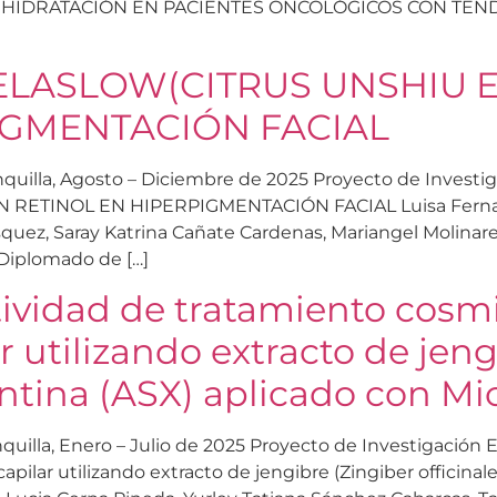
HIDRATACIÓN EN PACIENTES ONCOLÓGICOS CON TENDE
ELASLOW(CITRUS UNSHIU 
IGMENTACIÓN FACIAL
rranquilla, Agosto – Diciembre de 2025 Proyecto de Inves
TINOL EN HIPERPIGMENTACIÓN FACIAL Luisa Fernanda 
squez, Saray Katrina Cañate Cardenas, Mariangel Molinare
 Diplomado de […]
tividad de tratamiento cosmi
r utilizando extracto de jen
xantina (ASX) aplicado con M
anquilla, Enero – Julio de 2025 Proyecto de Investigación
capilar utilizando extracto de jengibre (Zingiber officinal