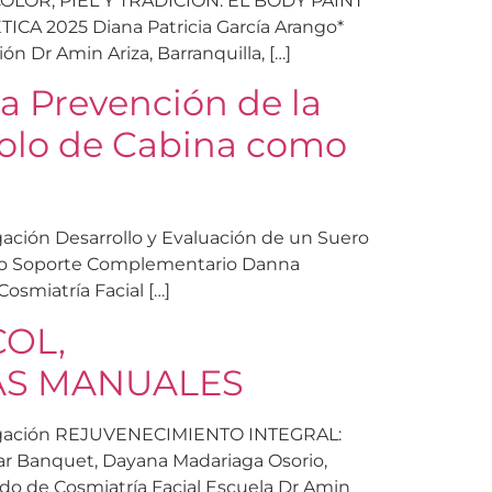
ión COLOR, PIEL Y TRADICIÓN: EL BODY PAINT
2025 Diana Patricia García Arango*
n Dr Amin Ariza, Barranquilla, […]
la Prevención de la
ocolo de Cabina como
igación Desarrollo y Evaluación de un Suero
 como Soporte Complementario Danna
osmiatría Facial […]
COL,
AS MANUALES
vestigación REJUVENECIMIENTO INTEGRAL:
Banquet, Dayana Madariaga Osorio,
ado de Cosmiatría Facial Escuela Dr Amin