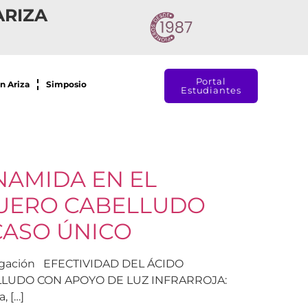
ARIZA
Portal
n Ariza
Simposio
Estudiantes
INAMIDA EN EL
CUERO CABELLUDO
CASO ÚNICO
vestigación EFECTIVIDAD DEL ÁCIDO
ELLUDO CON APOYO DE LUZ INFRARROJA:
, […]