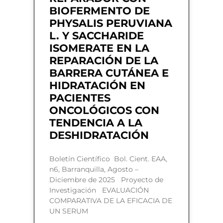
BIOFERMENTO DE
PHYSALIS PERUVIANA
L. Y SACCHARIDE
ISOMERATE EN LA
REPARACIÓN DE LA
BARRERA CUTÁNEA E
HIDRATACIÓN EN
PACIENTES
ONCOLÓGICOS CON
TENDENCIA A LA
DESHIDRATACIÓN
Boletín Científico Bol. Cient. EAA,
n6, Barranquilla, Agosto –
Diciembre de 2025 Proyecto de
Investigación EVALUACIÓN
COMPARATIVA DE LA EFICACIA DE
UN SERUM