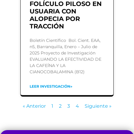
FOLÍCULO PILOSO EN
USUARIA CON
ALOPECIA POR
TRACCIÓN
Boletín Científico Bol. Cient. EAA,
n5, Barranquilla, Enero – Julio de
2025 Proyecto de Investigación
EVALUANDO LA EFECTIVIDAD DE
LA CAFEÍNA Y LA
CIANOCOBALAMINA (B12)
LEER INVESTIGACIÓN»
« Anterior
1
2
3
4
Siguiente »