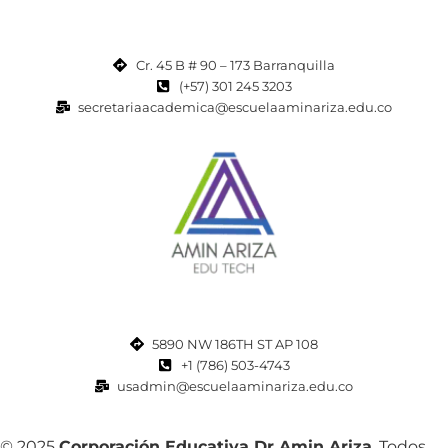
Cr. 45 B # 90 – 173 Barranquilla
(+57) 301 245 3203
secretariaacademica@escuelaaminariza.edu.co
5890 NW 186TH ST AP 108
+1 (786) 503-4743
usadmin@escuelaaminariza.edu.co
© 2025
Corporación Educativa Dr Amin Ariza
, Todos