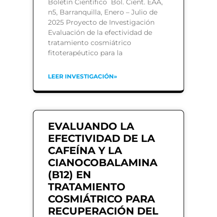
Boletín Científico Bol. Cient. EAA,
n5, Barranquilla, Enero – Julio de
2025 Proyecto de Investigación
Evaluación de la efectividad de
tratamiento cosmiátrico
fitoterapéutico para la
LEER INVESTIGACIÓN»
EVALUANDO LA
EFECTIVIDAD DE LA
CAFEÍNA Y LA
CIANOCOBALAMINA
(B12) EN
TRATAMIENTO
COSMIÁTRICO PARA
RECUPERACIÓN DEL