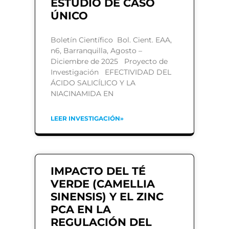
ESTUDIO DE CASO
ÚNICO
Boletín Científico Bol. Cient. EAA,
n6, Barranquilla, Agosto –
Diciembre de 2025 Proyecto de
Investigación EFECTIVIDAD DEL
ÁCIDO SALICÍLICO Y LA
NIACINAMIDA EN
LEER INVESTIGACIÓN»
IMPACTO DEL TÉ
VERDE (CAMELLIA
SINENSIS) Y EL ZINC
PCA EN LA
REGULACIÓN DEL