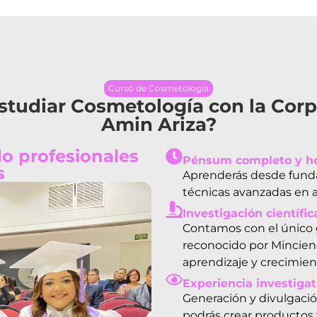
Curso de Cosmetología
studiar Cosmetología con la Corp
Amin Ariza?
o profesionales
Pénsum completo y hor
s
Aprenderás desde funda
técnicas avanzadas en ap
Investigación científic
Contamos con el único 
reconocido por Mincienc
aprendizaje y crecimien
Experiencia investigat
Generación y divulgació
podrás crear productos 