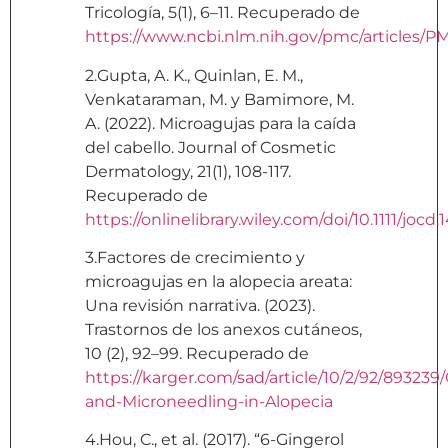
Tricología, 5(1), 6–11. Recuperado de
https://www.ncbi.nlm.nih.gov/pmc/articles/
2.Gupta, A. K., Quinlan, E. M.,
Venkataraman, M. y Bamimore, M.
A. (2022). Microagujas para la caída
del cabello. Journal of Cosmetic
Dermatology, 21(1), 108-117.
Recuperado de
https://onlinelibrary.wiley.com/doi/10.1111/jocd.
3.Factores de crecimiento y
microagujas en la alopecia areata:
Una revisión narrativa. (2023).
Trastornos de los anexos cutáneos,
10 (2), 92–99. Recuperado de
https://karger.com/sad/article/10/2/92/89323
and-Microneedling-in-Alopecia
4.Hou, C., et al. (2017). “6-Gingerol