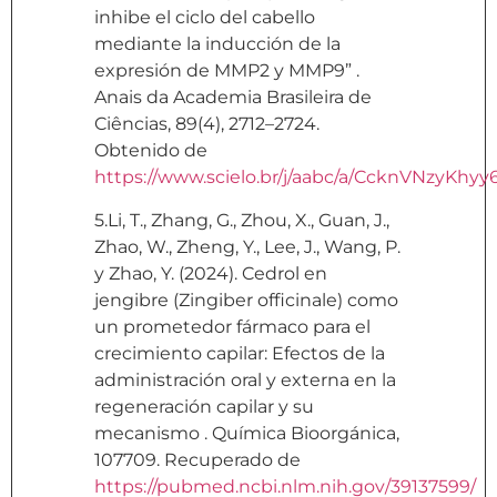
inhibe el ciclo del cabello
mediante la inducción de la
expresión de MMP2 y MMP9” .
Anais da Academia Brasileira de
Ciências, 89(4), 2712–2724.
Obtenido de
https://www.scielo.br/j/aabc/a/CcknVNzyKh
5.Li, T., Zhang, G., Zhou, X., Guan, J.,
Zhao, W., Zheng, Y., Lee, J., Wang, P.
y Zhao, Y. (2024). Cedrol en
jengibre (Zingiber officinale) como
un prometedor fármaco para el
crecimiento capilar: Efectos de la
administración oral y externa en la
regeneración capilar y su
mecanismo . Química Bioorgánica,
107709. Recuperado de
https://pubmed.ncbi.nlm.nih.gov/39137599/