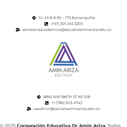
Cr. 45 B # 90 – 173 Barranquilla
(+57) 301 245 3203
secretariaacademica@escuelaaminariza.edu.co
5890 NW 186TH ST AP 108
+1 (786) 503-4743
usadmin@escuelaaminariza.edu.co
© 2025
Corporación Educativa Dr Amin Ariza
, Todos