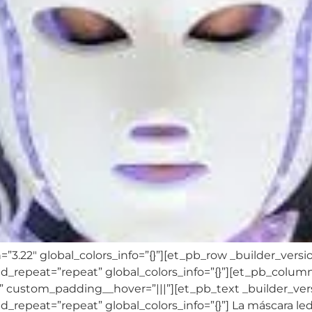
=”3.22″ global_colors_info=”{}”][et_pb_row _builder_versi
_repeat=”repeat” global_colors_info=”{}”][et_pb_column 
” custom_padding__hover=”|||”][et_pb_text _builder_vers
repeat=”repeat” global_colors_info=”{}”] La máscara le