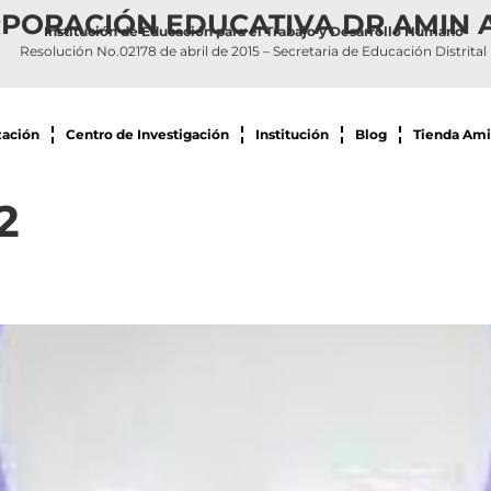
PORACIÓN EDUCATIVA DR AMIN 
Institución de Educación para el Trabajo y Desarrollo Humano
Resolución No.02178 de abril de 2015 – Secretaria de Educación Distrital
zación
Centro de Investigación
Institución
Blog
Tienda Ami
2