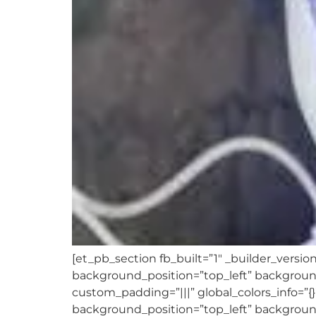
[et_pb_section fb_built=”1″ _builder_version
background_position=”top_left” background
custom_padding=”|||” global_colors_info=”{}
background_position=”top_left” background_