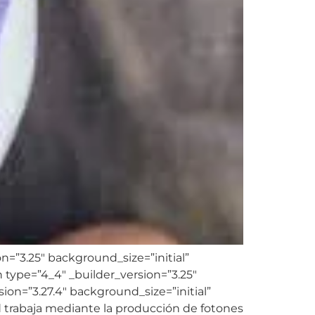
on=”3.25″ background_size=”initial”
type=”4_4″ _builder_version=”3.25″
ion=”3.27.4″ background_size=”initial”
d trabaja mediante la producción de fotones