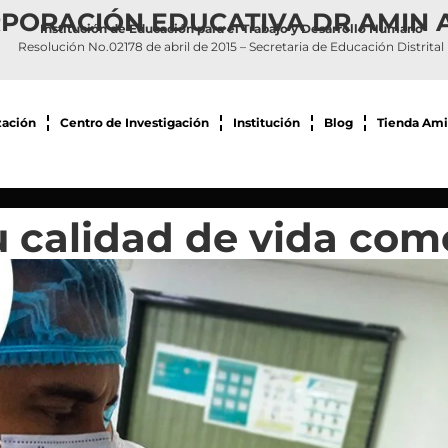
PORACIÓN EDUCATIVA DR AMIN 
Institución de Educación para el Trabajo y Desarrollo Humano
Resolución No.02178 de abril de 2015 – Secretaria de Educación Distrital
zación
Centro de Investigación
Institución
Blog
Tienda Ami
u calidad de vida co