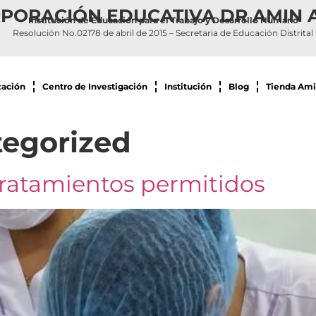
PORACIÓN EDUCATIVA DR AMIN 
Institución de Educación para el Trabajo y Desarrollo Humano
Resolución No.02178 de abril de 2015 – Secretaria de Educación Distrital
zación
Centro de Investigación
Institución
Blog
Tienda Ami
egorized
tratamientos permitidos