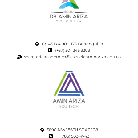
Cr. 45 B # 90 – 173 Barranquilla
(+57) 301 245 3203
secretariaacademica@escuelaaminariza.edu.co
5890 NW 186TH ST AP 108
+1 (786) 503-4743