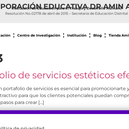
PORACIÓN EDUCATIVA DR AMIN 
Institución de Educación para el Trabajo y Desarrollo Humano
Resolución No.02178 de abril de 2015 – Secretaria de Educación Distrital
zación
Centro de Investigación
Institución
Blog
Tienda Ami
3
io de servicios estéticos ef
un portafolio de servicios es esencial para promocionarte 
y atractivo para que los clientes potenciales puedan com
pasos para crear […]
lítica de privacidad