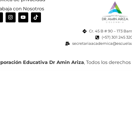
rabaja con Nosotros
Cr. 45 B # 90 – 173 Bar
(+57) 301 245 32
secretariaacademica@escuela
poración Educativa Dr Amin Ariza
, Todos los derechos