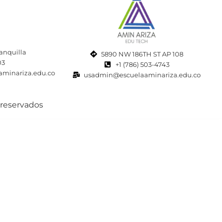
ranquilla
5890 NW 186TH ST AP 108
03
+1 (786) 503-4743
aminariza.edu.co
usadmin@escuelaaminariza.edu.co
 reservados