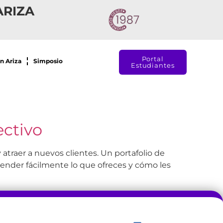
ARIZA
Portal
n Ariza
Simposio
Estudiantes
ectivo
y atraer a nuevos clientes. Un portafolio de
prender fácilmente lo que ofreces y cómo les